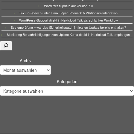
WordPressupdate auf Version 7.0
Text-to-Speech unter Linux: Piper, Phonetik & Wiktionary-Integration
WordPress-Support direkt in Nextcloud Talk als schlanker Workflow
Systemprüfung – war das Sicherheitspatch im letzten Update bereits enthalten?
Monitoring Benachrichtigungen von Uptime Kuma direkt in Nextcloud Talk empfangen
Suchen
Archiv
Kategorien