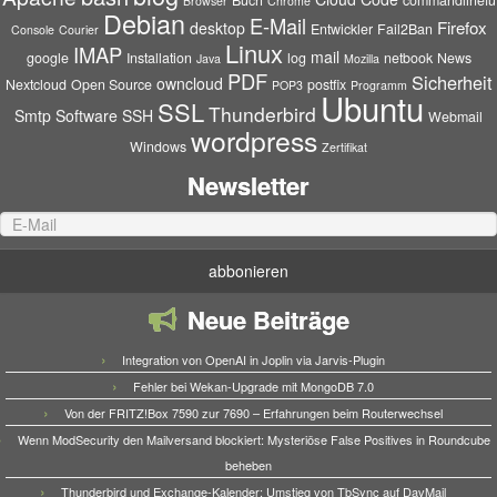
Buch
commandlinefu
Browser
Chrome
Debian
E-Mail
Firefox
desktop
Entwickler
Fail2Ban
Console
Courier
Linux
IMAP
mail
google
Installation
log
netbook
News
Java
Mozilla
PDF
Sicherheit
owncloud
Nextcloud
Open Source
postfix
POP3
Programm
Ubuntu
SSL
Thunderbird
Smtp
Software
SSH
Webmail
wordpress
Windows
Zertifikat
Newsletter
Neue Beiträge
Integration von OpenAI in Joplin via Jarvis-Plugin
Fehler bei Wekan-Upgrade mit MongoDB 7.0
Von der FRITZ!Box 7590 zur 7690 – Erfahrungen beim Routerwechsel
Wenn ModSecurity den Mailversand blockiert: Mysteriöse False Positives in Roundcube
beheben
Thunderbird und Exchange-Kalender: Umstieg von TbSync auf DavMail