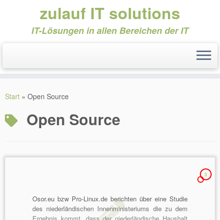
zulauf IT solutions
IT-Lösungen in allen Bereichen der IT
Zum
Inhalt
Start
»
Open Source
springen
Open Source
3
Osor.eu bzw Pro-Linux.de berichten über eine Studie
des niederländischen Innenministeriums die zu dem
Ergebnis kommt, dass der niederländische Haushalt