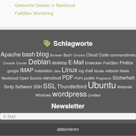
Gelöschte Dateien in Nextcloud
Fail2Ban Monitoring
Schlagworte
blog
bash
Apache
Cloud
Code
Buch
commandlinefu
Browser
Chrome
Debian
E-Mail
Firefox
desktop
Entwickler
Fail2Ban
Console
Courier
Linux
IMAP
mail
google
Installation
log
netbook
News
Java
Mozilla
PDF
Sicherheit
owncloud
Nextcloud
Open Source
postfix
POP3
Programm
Ubuntu
SSL
Thunderbird
Smtp
Software
SSH
Webmail
wordpress
Windows
Zertifikat
Newsletter