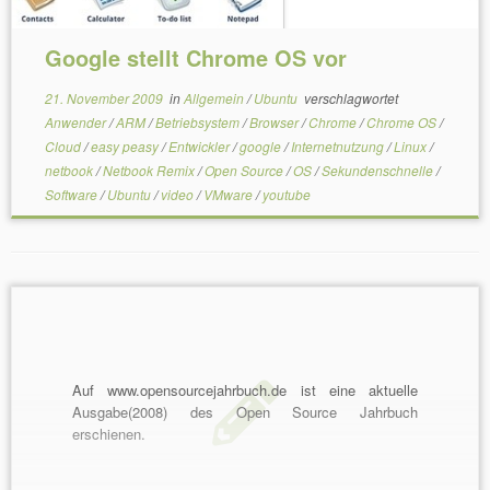
Google stellt Chrome OS vor
21. November 2009
in
Allgemein
/
Ubuntu
verschlagwortet
Anwender
/
ARM
/
Betriebsystem
/
Browser
/
Chrome
/
Chrome OS
/
Cloud
/
easy peasy
/
Entwickler
/
google
/
Internetnutzung
/
Linux
/
netbook
/
Netbook Remix
/
Open Source
/
OS
/
Sekundenschnelle
/
Software
/
Ubuntu
/
video
/
VMware
/
youtube
Auf www.opensourcejahrbuch.de ist eine aktuelle
Ausgabe(2008) des Open Source Jahrbuch
erschienen.