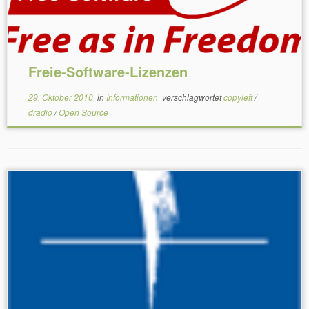
Freie-Software-Lizenzen
29. Oktober 2010
in
Informationen
verschlagwortet
copyleft
/
dradio
/
Open Source