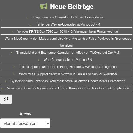
Neue Beiträge
Integration von OpenAI in Joplin via Jarvis-Plugin
Fehler bei Wekan-Upgrade mit MongoDB 7.0
Von der FRITZ!Box 7590 zur 7690 – Erfahrungen beim Routerwechsel
Wenn ModSecurity den Mailversand blockiert: Mysteriöse False Positives in Roundcube
beheben
Thunderbird und Exchange-Kalender: Umstieg von TbSync auf DavMail
WordPressupdate auf Version 7.0
Text-to-Speech unter Linux: Piper, Phonetik & Wiktionary-Integration
WordPress-Support direkt in Nextcloud Talk als schlanker Workflow
Systemprüfung – war das Sicherheitspatch im letzten Update bereits enthalten?
Monitoring Benachrichtigungen von Uptime Kuma direkt in Nextcloud Talk empfangen
Suchen
Archiv