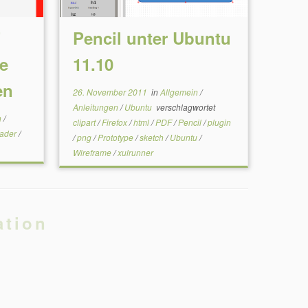
F
Pencil unter Ubuntu
e
11.10
en
26. November 2011
in
Allgemein
/
Anleitungen
/
Ubuntu
verschlagwortet
n
/
clipart
/
Firefox
/
html
/
PDF
/
Pencil
/
plugin
ader
/
/
png
/
Prototype
/
sketch
/
Ubuntu
/
Wireframe
/
xulrunner
ation