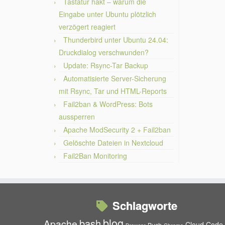
Tastatur hakt – warum die
Eingabe unter Ubuntu plötzlich
verzögert reagiert
Thunderbird unter Ubuntu 24.04:
Druckdialog verschwunden?
Update: Rsync-Tar Backup
Automatisierte Server-Sicherung
mit Rsync, Tar und HTML-Reports
Fail2ban & WordPress: Bots
aussperren
Apache ModSecurity 2 + Fail2ban
Gelöschte Dateien in Nextcloud
Fail2Ban Monitoring
Schlagworte
blog
bash
Apache
Cloud
Code