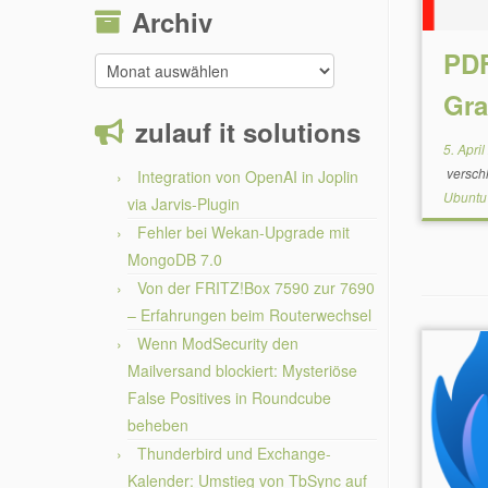
Archiv
PDF
Archiv
Gra
zulauf it solutions
5. Apri
versch
Integration von OpenAI in Joplin
Ubuntu
via Jarvis-Plugin
Fehler bei Wekan-Upgrade mit
MongoDB 7.0
Von der FRITZ!Box 7590 zur 7690
– Erfahrungen beim Routerwechsel
Wenn ModSecurity den
Mailversand blockiert: Mysteriöse
False Positives in Roundcube
beheben
Thunderbird und Exchange-
Kalender: Umstieg von TbSync auf