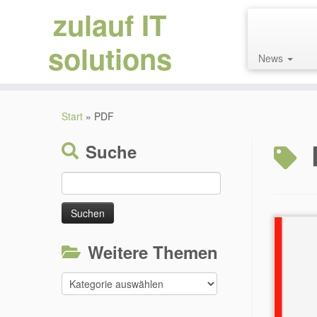
zulauf IT
solutions
News
Zum
Inhalt
Start
»
PDF
springen
Suche
Suchen
nach:
Weitere Themen
Weitere
Themen