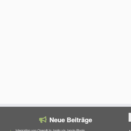
S
Neue Beiträge
Integration von OpenAI in Joplin via Jarvis-Plugin