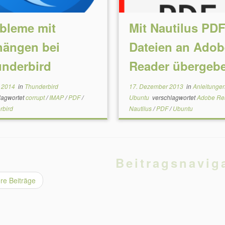
bleme mit
Mit Nautilus PD
ängen bei
Dateien an Adob
nderbird
Reader übergeb
i 2014
in
Thunderbird
17. Dezember 2013
in
Anleitunge
lagwortet
corrupt
/
IMAP
/
PDF
/
Ubuntu
verschlagwortet
Adobe Re
rbird
Nautilus
/
PDF
/
Ubuntu
Beitragsnavig
re Beiträge