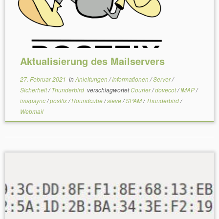
Aktualisierung des Mailservers
27. Februar 2021
in
Anleitungen
/
Informationen
/
Server
/
Sicherheit
/
Thunderbird
verschlagwortet
Courier
/
dovecot
/
IMAP
/
imapsync
/
postfix
/
Roundcube
/
sieve
/
SPAM
/
Thunderbird
/
Webmail