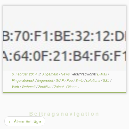
6. Februar 2014
in
Allgemein
/
News
verschlagwortet
E-Mail
/
Fingerabdruck
/
fingerprint
/
IMAP
/
Pop
/
Smtp
/
solutions
/
SSL
/
Web
/
Webmail
/
Zertifikat
/
Zulauf
|
Öffnen »
Beitragsnavigation
←
Ältere Beiträge