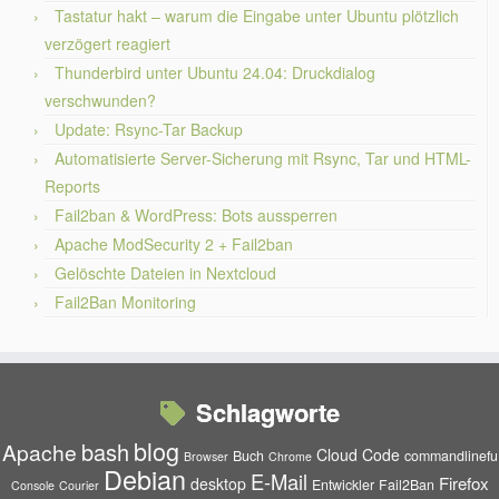
Tastatur hakt – warum die Eingabe unter Ubuntu plötzlich
verzögert reagiert
Thunderbird unter Ubuntu 24.04: Druckdialog
verschwunden?
Update: Rsync-Tar Backup
Automatisierte Server-Sicherung mit Rsync, Tar und HTML-
Reports
Fail2ban & WordPress: Bots aussperren
Apache ModSecurity 2 + Fail2ban
Gelöschte Dateien in Nextcloud
Fail2Ban Monitoring
Schlagworte
blog
bash
Apache
Cloud
Code
Buch
commandlinefu
Browser
Chrome
Debian
E-Mail
Firefox
desktop
Entwickler
Fail2Ban
Console
Courier