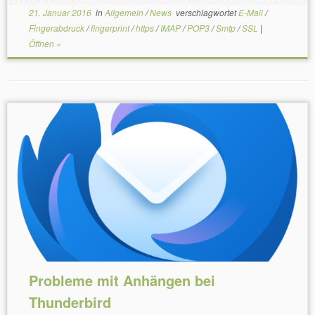
21. Januar 2016
in
Allgemein
/
News
verschlagwortet
E-Mail
/
Fingerabdruck
/
fingerprint
/
https
/
IMAP
/
POP3
/
Smtp
/
SSL
|
Öffnen »
Probleme mit Anhängen bei
Thunderbird