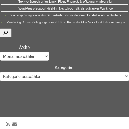
Text-to-Speech unter Linux: Piper, Phonetik & Wiktionary-Integration
WordPress-Support direkt in Nextcloud Talk als schlanker Workflow
Systemprüfung – war das Sicherheitspatch im letzten Update bereits enthalten?
Monitoring Benachrichtigungen von Uptime Kuma direkt in Nextcloud Talk empfangen
Suchen
Archiv
Kategorien