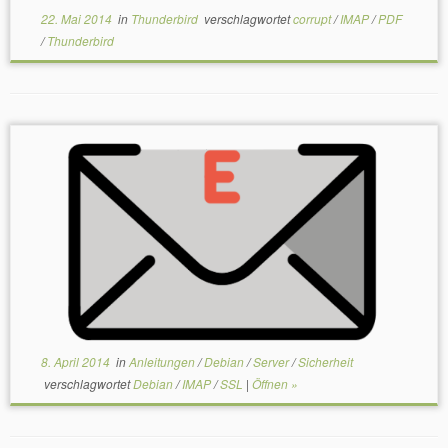
22. Mai 2014
in
Thunderbird
verschlagwortet
corrupt
/
IMAP
/
PDF
/
Thunderbird
8. April 2014
in
Anleitungen
/
Debian
/
Server
/
Sicherheit
verschlagwortet
Debian
/
IMAP
/
SSL
|
Öffnen »