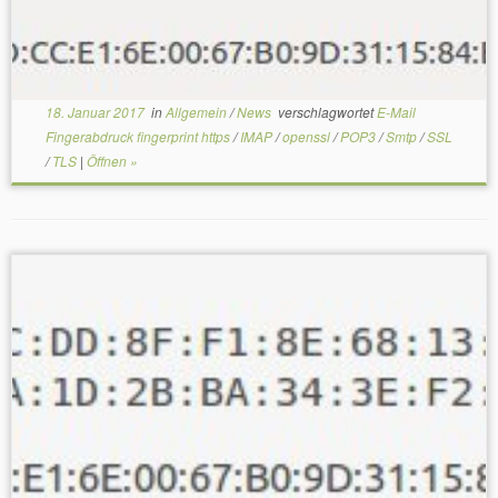
18. Januar 2017
in
Allgemein
/
News
verschlagwortet
E-Mail
Fingerabdruck fingerprint https
/
IMAP
/
openssl
/
POP3
/
Smtp
/
SSL
/
TLS
|
Öffnen »