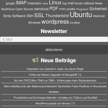
Linux
IMAP
mail
google
Installation
log
netbook
News
Java
Mozilla
PDF
Sicherheit
owncloud
Nextcloud
Open Source
postfix
POP3
Programm
Ubuntu
SSL
Thunderbird
Smtp
Software
SSH
Webmail
wordpress
Windows
Zertifikat
Newsletter
Neue Beiträge
Integration von OpenAI in Joplin via Jarvis-Plugin
Fehler bei Wekan-Upgrade mit MongoDB 7.0
Von der FRITZ!Box 7590 zur 7690 – Erfahrungen beim Routerwechsel
Wenn ModSecurity den Mailversand blockiert: Mysteriöse False Positives in Roundcube
beheben
Thunderbird und Exchange-Kalender: Umstieg von TbSync auf DavMail
WordPressupdate auf Version 7.0