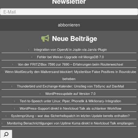
Newsletter
Neue Beiträge
Integration von OpenAI in Joplin via Jarvis-Plugin
Fehler bei Wekan-Upgrade mit MongoDB 7.0
Von der FRITZ!Box 7590 zur 7690 – Erfahrungen beim Routerwechsel
Wenn ModSecurity den Mailversand blockiert: Mysteriöse False Positives in Roundcube
beheben
Thunderbird und Exchange-Kalender: Umstieg von TbSync auf DavMail
WordPressupdate auf Version 7.0
Text-to-Speech unter Linux: Piper, Phonetik & Wiktionary-Integration
WordPress-Support direkt in Nextcloud Talk als schlanker Workflow
Systemprüfung – war das Sicherheitspatch im letzten Update bereits enthalten?
Monitoring Benachrichtigungen von Uptime Kuma direkt in Nextcloud Talk empfangen
Suchen