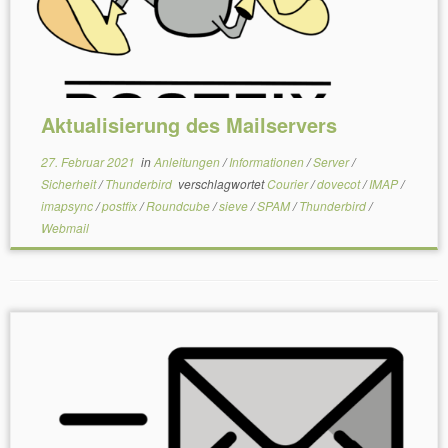
Aktualisierung des Mailservers
27. Februar 2021
in
Anleitungen
/
Informationen
/
Server
/
Sicherheit
/
Thunderbird
verschlagwortet
Courier
/
dovecot
/
IMAP
/
imapsync
/
postfix
/
Roundcube
/
sieve
/
SPAM
/
Thunderbird
/
Webmail