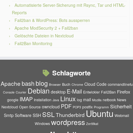
Automatisierte Server-Sicherung mit Rsync, Tar und HTML-
Reports
Fail2ban & WordPress: Bots aussperren
Apache ModSecurity 2 + Fail2ban
Gelöschte Dateien in Nextcloud
Fail2Ban Monitoring
Schlagworte
blog
bash
Apache
Cloud
Code
Buch
commandlinefu
Browser
Chrome
Debian
E-Mail
Firefox
desktop
Entwickler
Fail2Ban
Console
Courier
Linux
IMAP
mail
google
Installation
log
netbook
News
Java
Mozilla
PDF
Sicherheit
owncloud
Nextcloud
Open Source
postfix
POP3
Programm
Ubuntu
SSL
Thunderbird
Smtp
Software
SSH
Webmail
wordpress
Windows
Zertifikat