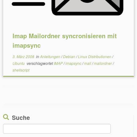
Imap Mailordner syncronisieren mit
imapsync
3. März 2008
in
Anleitungen
/
Debian
/
Linux Distributionen
/
Ubuntu
verschlagwortet
IMAP
/
imapsync
/
mail
/
mailordner
/
shellscript
Suche
Suchen
nach: