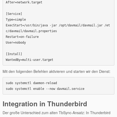
After=network.target

[Service]

Type=simple

ExecStart=/usr/bin/java -jar /opt/davmail/davmail.jar /et
c/davmail/davmail.properties

Restart=on-failure

User=nobody

[Install]

Mit den folgenden Befehlen aktivieren und starten wir den Dienst:
sudo systemctl daemon-reload

Integration in Thunderbird
Der große Unterschied zum alten TbSync-Ansatz: In Thunderbird