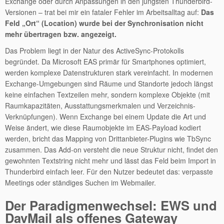
Exchange oder durch Anpassungen in den jüngsten Thunderbird-
Versionen – trat bei mir ein fataler Fehler im Arbeitsalltag auf:
Das
Feld „Ort“ (Location) wurde bei der Synchronisation nicht
mehr übertragen bzw. angezeigt.
Das Problem liegt in der Natur des ActiveSync-Protokolls
begründet. Da Microsoft EAS primär für Smartphones optimiert,
werden komplexe Datenstrukturen stark vereinfacht. In modernen
Exchange-Umgebungen sind Räume und Standorte jedoch längst
keine einfachen Textzeilen mehr, sondern komplexe Objekte (mit
Raumkapazitäten, Ausstattungsmerkmalen und Verzeichnis-
Verknüpfungen). Wenn Exchange bei einem Update die Art und
Weise ändert, wie diese Raumobjekte im EAS-Payload kodiert
werden, bricht das Mapping von Drittanbieter-Plugins wie TbSync
zusammen. Das Add-on versteht die neue Struktur nicht, findet den
gewohnten Textstring nicht mehr und lässt das Feld beim Import in
Thunderbird einfach leer. Für den Nutzer bedeutet das: verpasste
Meetings oder ständiges Suchen im Webmailer.
Der Paradigmenwechsel: EWS und
DavMail als offenes Gateway