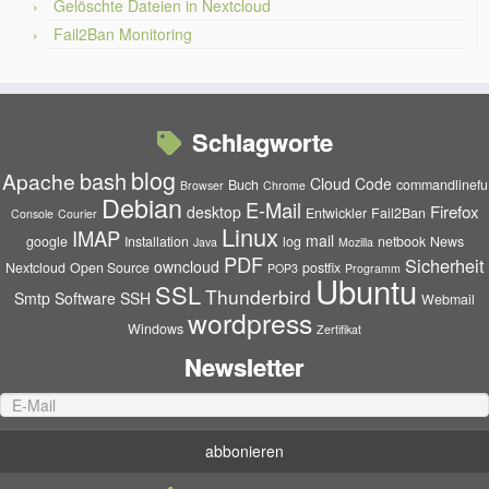
Gelöschte Dateien in Nextcloud
Fail2Ban Monitoring
Schlagworte
blog
bash
Apache
Cloud
Code
Buch
commandlinefu
Browser
Chrome
Debian
E-Mail
Firefox
desktop
Entwickler
Fail2Ban
Console
Courier
Linux
IMAP
mail
google
Installation
log
netbook
News
Java
Mozilla
PDF
Sicherheit
owncloud
Nextcloud
Open Source
postfix
POP3
Programm
Ubuntu
SSL
Thunderbird
Smtp
Software
SSH
Webmail
wordpress
Windows
Zertifikat
Newsletter