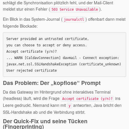
schlägt die Synchronisation plötzlich fehl, und der Mail-Client
meldet stur einen Fehler (
).
503 Service Unavailable
Ein Blick in das System-Journal (
) offenbart dann meist
journalctl
folgende Blockade:
Server provided an untrusted certificate,

you can choose to accept or deny access.

Accept certificate (y/n)?

... WARN [CaldavConnection] davmail - Connect exception: 
javax.net.ssl.SSLHandshakeException (certificate_unknown) 
Das Problem: Der „kopflose“ Prompt
Da das Gateway im Hintergrund ohne interaktives Terminal
(headless) läuft, wird die Frage
ins
Accept certificate (y/n)?
Leere gedruckt. Niemand kann mit
antworten, Java bricht den
y
SSL-Handshake ab und die Verbindung stirbt.
Der Quick-Fix und seine Tücken
(Fingerprinting)