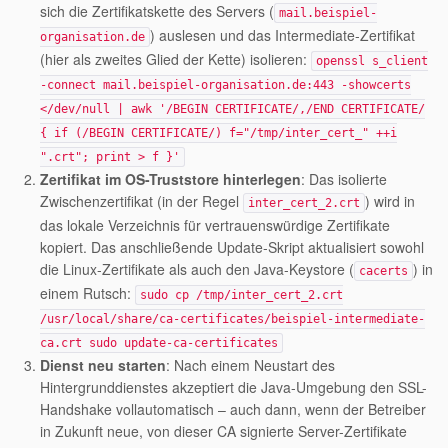
sich die Zertifikatskette des Servers (
mail.beispiel-
) auslesen und das Intermediate-Zertifikat
organisation.de
(hier als zweites Glied der Kette) isolieren:
openssl s_client
-connect mail.beispiel-organisation.de:443 -showcerts
</dev/null | awk '/BEGIN CERTIFICATE/,/END CERTIFICATE/
{ if (/BEGIN CERTIFICATE/) f="/tmp/inter_cert_" ++i
".crt"; print > f }'
Zertifikat im OS-Truststore hinterlegen
: Das isolierte
Zwischenzertifikat (in der Regel
) wird in
inter_cert_2.crt
das lokale Verzeichnis für vertrauenswürdige Zertifikate
kopiert. Das anschließende Update-Skript aktualisiert sowohl
die Linux-Zertifikate als auch den Java-Keystore (
) in
cacerts
einem Rutsch:
sudo cp /tmp/inter_cert_2.crt
/usr/local/share/ca-certificates/beispiel-intermediate-
ca.crt sudo update-ca-certificates
Dienst neu starten
: Nach einem Neustart des
Hintergrunddienstes akzeptiert die Java-Umgebung den SSL-
Handshake vollautomatisch – auch dann, wenn der Betreiber
in Zukunft neue, von dieser CA signierte Server-Zertifikate