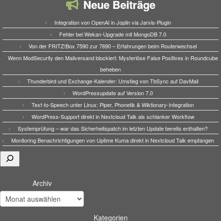
Neue Beiträge
Integration von OpenAI in Joplin via Jarvis-Plugin
Fehler bei Wekan-Upgrade mit MongoDB 7.0
Von der FRITZ!Box 7590 zur 7690 – Erfahrungen beim Routerwechsel
Wenn ModSecurity den Mailversand blockiert: Mysteriöse False Positives in Roundcube
beheben
Thunderbird und Exchange-Kalender: Umstieg von TbSync auf DavMail
WordPressupdate auf Version 7.0
Text-to-Speech unter Linux: Piper, Phonetik & Wiktionary-Integration
WordPress-Support direkt in Nextcloud Talk als schlanker Workflow
Systemprüfung – war das Sicherheitspatch im letzten Update bereits enthalten?
Monitoring Benachrichtigungen von Uptime Kuma direkt in Nextcloud Talk empfangen
Suchen
Archiv
Kategorien