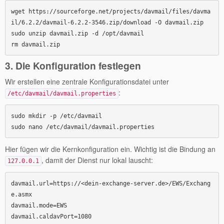
wget https://sourceforge.net/projects/davmail/files/davma
il/6.2.2/davmail-6.2.2-3546.zip/download -O davmail.zip

sudo unzip davmail.zip -d /opt/davmail

3. Die Konfiguration festlegen
Wir erstellen eine zentrale Konfigurationsdatei unter
:
/etc/davmail/davmail.properties
sudo mkdir -p /etc/davmail

Hier fügen wir die Kernkonfiguration ein. Wichtig ist die Bindung an
, damit der Dienst nur lokal lauscht:
127.0.0.1
davmail.url=https://<dein-exchange-server.de>/EWS/Exchang
e.asmx

davmail.mode=EWS

davmail.caldavPort=1080
