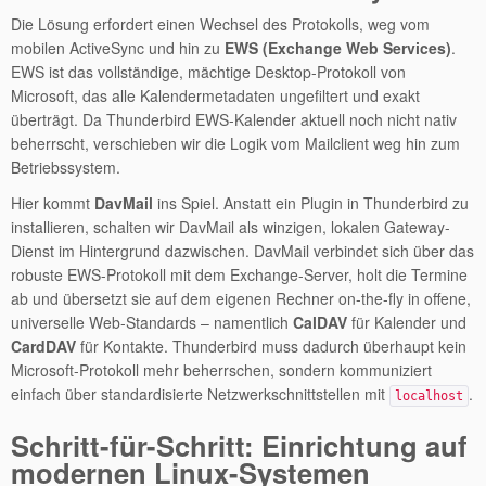
Die Lösung erfordert einen Wechsel des Protokolls, weg vom
mobilen ActiveSync und hin zu
EWS (Exchange Web Services)
.
EWS ist das vollständige, mächtige Desktop-Protokoll von
Microsoft, das alle Kalendermetadaten ungefiltert und exakt
überträgt. Da Thunderbird EWS-Kalender aktuell noch nicht nativ
beherrscht, verschieben wir die Logik vom Mailclient weg hin zum
Betriebssystem.
Hier kommt
DavMail
ins Spiel. Anstatt ein Plugin in Thunderbird zu
installieren, schalten wir DavMail als winzigen, lokalen Gateway-
Dienst im Hintergrund dazwischen. DavMail verbindet sich über das
robuste EWS-Protokoll mit dem Exchange-Server, holt die Termine
ab und übersetzt sie auf dem eigenen Rechner on-the-fly in offene,
universelle Web-Standards – namentlich
CalDAV
für Kalender und
CardDAV
für Kontakte. Thunderbird muss dadurch überhaupt kein
Microsoft-Protokoll mehr beherrschen, sondern kommuniziert
einfach über standardisierte Netzwerkschnittstellen mit
.
localhost
Schritt-für-Schritt: Einrichtung auf
modernen Linux-Systemen