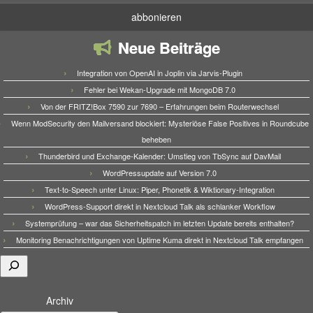
Neue Beiträge
Integration von OpenAI in Joplin via Jarvis-Plugin
Fehler bei Wekan-Upgrade mit MongoDB 7.0
Von der FRITZ!Box 7590 zur 7690 – Erfahrungen beim Routerwechsel
Wenn ModSecurity den Mailversand blockiert: Mysteriöse False Positives in Roundcube
beheben
Thunderbird und Exchange-Kalender: Umstieg von TbSync auf DavMail
WordPressupdate auf Version 7.0
Text-to-Speech unter Linux: Piper, Phonetik & Wiktionary-Integration
WordPress-Support direkt in Nextcloud Talk als schlanker Workflow
Systemprüfung – war das Sicherheitspatch im letzten Update bereits enthalten?
Monitoring Benachrichtigungen von Uptime Kuma direkt in Nextcloud Talk empfangen
Suchen
Archiv