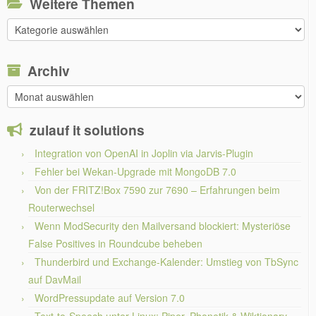
Weitere Themen
Weitere
Themen
Archiv
Archiv
zulauf it solutions
Integration von OpenAI in Joplin via Jarvis-Plugin
Fehler bei Wekan-Upgrade mit MongoDB 7.0
Von der FRITZ!Box 7590 zur 7690 – Erfahrungen beim
Routerwechsel
Wenn ModSecurity den Mailversand blockiert: Mysteriöse
False Positives in Roundcube beheben
Thunderbird und Exchange-Kalender: Umstieg von TbSync
auf DavMail
WordPressupdate auf Version 7.0
Text-to-Speech unter Linux: Piper, Phonetik & Wiktionary-