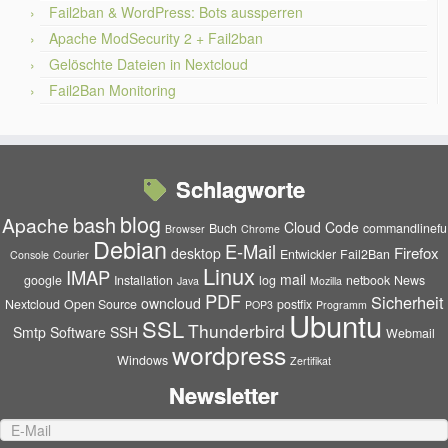
Fail2ban & WordPress: Bots aussperren
Apache ModSecurity 2 + Fail2ban
Gelöschte Dateien in Nextcloud
Fail2Ban Monitoring
Schlagworte
blog
bash
Apache
Cloud
Code
Buch
commandlinefu
Browser
Chrome
Debian
E-Mail
Firefox
desktop
Entwickler
Fail2Ban
Console
Courier
Linux
IMAP
mail
google
Installation
log
netbook
News
Java
Mozilla
PDF
Sicherheit
owncloud
Nextcloud
Open Source
postfix
POP3
Programm
Ubuntu
SSL
Thunderbird
Smtp
Software
SSH
Webmail
wordpress
Windows
Zertifikat
Newsletter