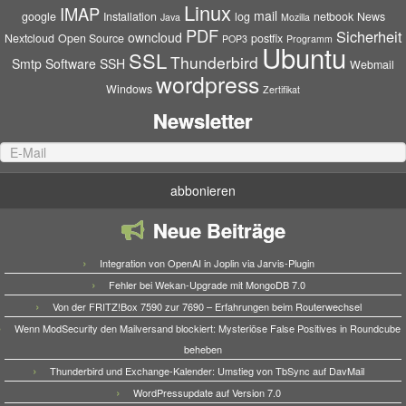
Linux
IMAP
mail
google
Installation
log
netbook
News
Java
Mozilla
PDF
Sicherheit
owncloud
Nextcloud
Open Source
postfix
POP3
Programm
Ubuntu
SSL
Thunderbird
Smtp
Software
SSH
Webmail
wordpress
Windows
Zertifikat
Newsletter
Neue Beiträge
Integration von OpenAI in Joplin via Jarvis-Plugin
Fehler bei Wekan-Upgrade mit MongoDB 7.0
Von der FRITZ!Box 7590 zur 7690 – Erfahrungen beim Routerwechsel
Wenn ModSecurity den Mailversand blockiert: Mysteriöse False Positives in Roundcube
beheben
Thunderbird und Exchange-Kalender: Umstieg von TbSync auf DavMail
WordPressupdate auf Version 7.0