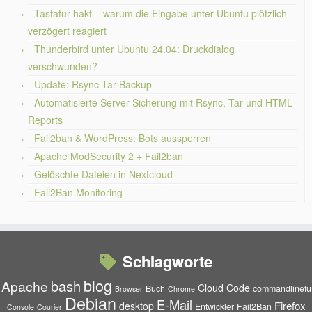
Tastatur hakt – warum die Eingabe unter Ubuntu plötzlich
verzögert reagiert
Thunderbird unter Ubuntu 24.04: Druckdialog
verschwunden?
Update: Rsync-Tar Backup
Automatisierte Server-Sicherung mit Rsync, Tar und HTML-
Reports
Fail2ban & WordPress: Bots aussperren
Apache ModSecurity 2 + Fail2ban
Gelöschte Dateien in Nextcloud
Fail2Ban Monitoring
Schlagworte
blog
bash
Apache
Cloud
Code
Buch
commandlinefu
Browser
Chrome
Debian
E-Mail
Firefox
desktop
Entwickler
Fail2Ban
Console
Courier