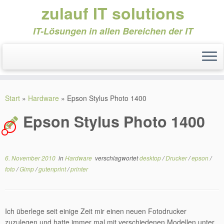
zulauf IT solutions
IT-Lösungen in allen Bereichen der IT
Zum
Inhalt
Start
»
Hardware
»
Epson Stylus Photo 1400
springen
Epson Stylus Photo 1400
1
6. November 2010
in
Hardware
verschlagwortet
desktop
/
Drucker
/
epson
/
foto
/
Gimp
/
gutenprint
/
printer
Ich überlege seit einige Zeit mir einen neuen Fotodrucker
zuzulegen und hatte immer mal mit verschiedenen Modellen unter