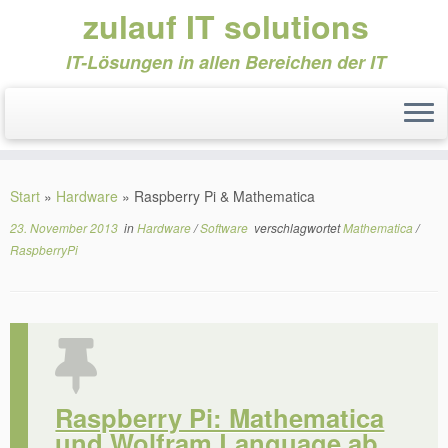
zulauf IT solutions
IT-Lösungen in allen Bereichen der IT
Zum
Inhalt
Start
»
Hardware
»
Raspberry Pi & Mathematica
springen
23. November 2013
in
Hardware
/
Software
verschlagwortet
Mathematica
/
RaspberryPi
Raspberry Pi: Mathematica
und Wolfram Language ab