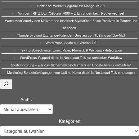
Fehler bei Wekan-Upgrade mit MongoDB 7.0
Von der FRITZ!Box 7590 zur 7690 – Erfahrungen beim Routerwechsel
Wenn ModSecurity den Mailversand blockiert: Mysteriöse False Positives in Roundcube
beheben
Thunderbird und Exchange-Kalender: Umstieg von TbSync auf DavMail
WordPressupdate auf Version 7.0
Text-to-Speech unter Linux: Piper, Phonetik & Wiktionary-Integration
WordPress-Support direkt in Nextcloud Talk als schlanker Workflow
Systemprüfung – war das Sicherheitspatch im letzten Update bereits enthalten?
Monitoring Benachrichtigungen von Uptime Kuma direkt in Nextcloud Talk empfangen
Suchen
Archiv
Kategorien