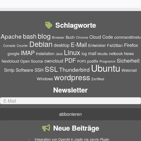
Schlagworte
blog
bash
Apache
Cloud
Code
Buch
commandlinefu
Browser
Chrome
Debian
E-Mail
Firefox
desktop
Entwickler
Fail2Ban
Console
Courier
Linux
IMAP
mail
google
Installation
log
netbook
News
Java
Mozilla
PDF
Sicherheit
owncloud
Nextcloud
Open Source
postfix
POP3
Programm
Ubuntu
SSL
Thunderbird
Smtp
Software
SSH
Webmail
wordpress
Windows
Zertifikat
Newsletter
Neue Beiträge
Integration von OpenAI in Joplin via Jarvis-Plugin