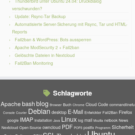
Thunderbird unter Ubuntu 24.04: Druckdialog
verschwunden?
Update: Rsync-Tar Backup
Automatisierte Server-Sicherung mit Rsync, Tar und HTML-
Reports
Fail2ban & WordPress: Bots aussperren
Apache ModSecurity 2 + Fail2ban
Gelöschte Dateien in Nextcloud
Fail2Ban Monitoring
Schlagworte
blog
bash
Apache
Cloud
Code
Buch
commandlinefu
Browser
Chrome
Debian
E-Mail
Firefox
desktop
Entwickler
Fail2Ban
Console
Courier
Linux
IMAP
mail
google
Installation
log
netbook
News
Java
Mozilla
PDF
Sicherheit
owncloud
Nextcloud
Open Source
postfix
POP3
Programm
Ubuntu
SSL