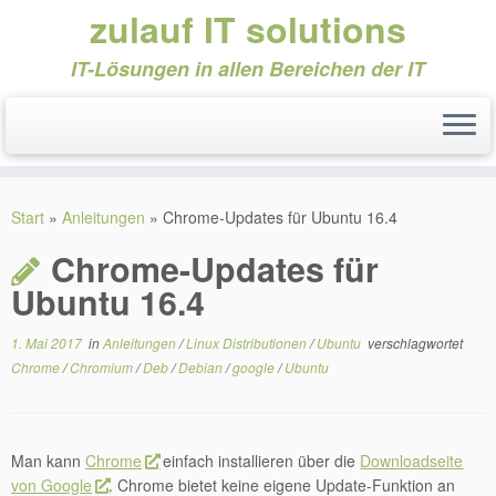
zulauf IT solutions
IT-Lösungen in allen Bereichen der IT
Zum
Inhalt
Start
»
Anleitungen
»
Chrome-Updates für Ubuntu 16.4
springen
Chrome-Updates für
Ubuntu 16.4
1. Mai 2017
in
Anleitungen
/
Linux Distributionen
/
Ubuntu
verschlagwortet
Chrome
/
Chromium
/
Deb
/
Debian
/
google
/
Ubuntu
Man kann
Chrome
einfach installieren über die
Downloadseite
von Google
. Chrome bietet keine eigene Update-Funktion an