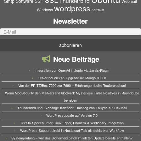
Thunderbird
Smtp
Software
SSH
Webmail
wordpress
Windows
Zertifikat
Newsletter
Neue Beiträge
Integration von OpenAI in Joplin via Jarvis-Plugin
Fehler bei Wekan-Upgrade mit MongoDB 7.0
Von der FRITZ!Box 7590 zur 7690 – Erfahrungen beim Routerwechsel
Wenn ModSecurity den Mailversand blockiert: Mysteriöse False Positives in Roundcube
beheben
Thunderbird und Exchange-Kalender: Umstieg von TbSync auf DavMail
WordPressupdate auf Version 7.0
Text-to-Speech unter Linux: Piper, Phonetik & Wiktionary-Integration
WordPress-Support direkt in Nextcloud Talk als schlanker Workflow
Systemprüfung – war das Sicherheitspatch im letzten Update bereits enthalten?