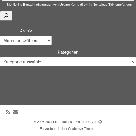
Monitoring Benachrichtigungen von Uptime Kuma direkt in Nextcloud Talk empfangen
Suchen
Archiv
Kategorien
·
© 2026
zulauf IT solutions
·
Präsentiert von
·
Entworfen mit dem
Customizr-Theme
·