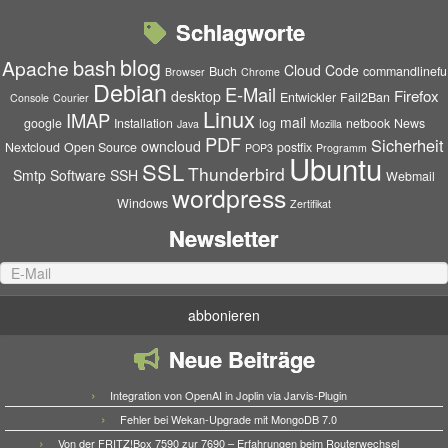
Schlagworte
blog
bash
Apache
Cloud
Code
Buch
commandlinefu
Browser
Chrome
Debian
E-Mail
Firefox
desktop
Entwickler
Fail2Ban
Console
Courier
Linux
IMAP
mail
google
Installation
log
netbook
News
Java
Mozilla
PDF
Sicherheit
owncloud
Nextcloud
Open Source
postfix
POP3
Programm
Ubuntu
SSL
Thunderbird
Smtp
Software
SSH
Webmail
wordpress
Windows
Zertifikat
Newsletter
Neue Beiträge
Integration von OpenAI in Joplin via Jarvis-Plugin
Fehler bei Wekan-Upgrade mit MongoDB 7.0
Von der FRITZ!Box 7590 zur 7690 – Erfahrungen beim Routerwechsel