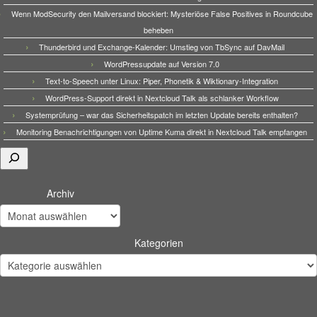
Wenn ModSecurity den Mailversand blockiert: Mysteriöse False Positives in Roundcube
beheben
Thunderbird und Exchange-Kalender: Umstieg von TbSync auf DavMail
WordPressupdate auf Version 7.0
Text-to-Speech unter Linux: Piper, Phonetik & Wiktionary-Integration
WordPress-Support direkt in Nextcloud Talk als schlanker Workflow
Systemprüfung – war das Sicherheitspatch im letzten Update bereits enthalten?
Monitoring Benachrichtigungen von Uptime Kuma direkt in Nextcloud Talk empfangen
Suchen
Archiv
Kategorien