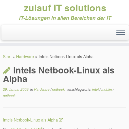
zulauf IT solutions
IT-Lösungen in allen Bereichen der IT
Zum
Inhalt
Start
»
Hardware
»
Intels Netbook-Linux als Alpha
springen
Intels Netbook-Linux als
Alpha
29. Januar 2009
in
Hardware
/
netbook
verschlagwortet
intel
/
moblin
/
netbook
Intels Netbook-Linux als Alpha