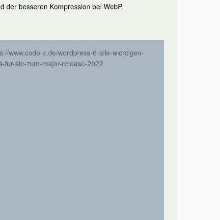
rund der besseren Kompression bei WebP.
ps://www.code-x.de/wordpress-6-alle-wichtigen-
os-fur-sie-zum-major-release-2022