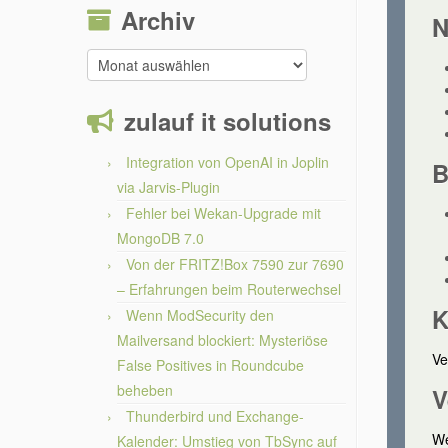
Archiv
N
Archiv
zulauf it solutions
Integration von OpenAI in Joplin
B
via Jarvis-Plugin
Fehler bei Wekan-Upgrade mit
MongoDB 7.0
Von der FRITZ!Box 7590 zur 7690
– Erfahrungen beim Routerwechsel
K
Wenn ModSecurity den
Mailversand blockiert: Mysteriöse
Ve
False Positives in Roundcube
beheben
V
Thunderbird und Exchange-
We
Kalender: Umstieg von TbSync auf