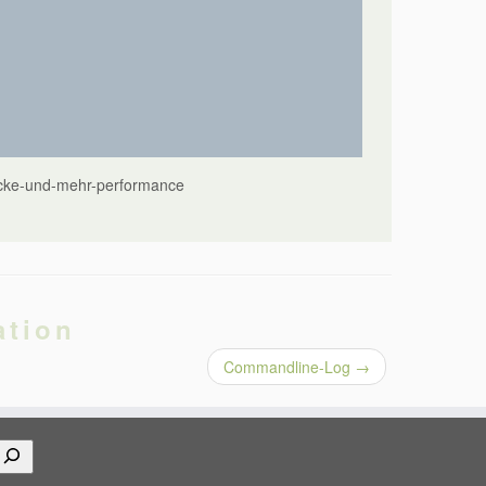
ecke-und-mehr-performance
ation
Commandline-Log
→
uchen