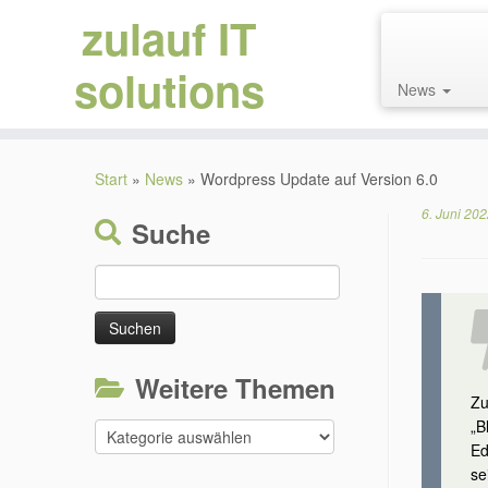
zulauf IT
solutions
News
Zum
Inhalt
Start
»
News
»
Wordpress Update auf Version 6.0
springen
6. Juni 20
Suche
Suchen
nach:
Weitere Themen
Zu
„B
Weitere
Ed
Themen
se