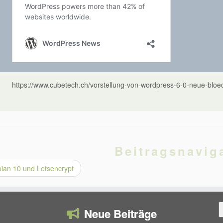
https://www.cubetech.ch/vorstellung-von-wordpress-6-0-neue-blo
Beitragsnavig
ian 10 und Letsencrypt
S
Neue Beiträge