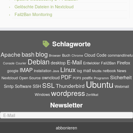
Gelöschte Dateien in Nextcloud
Fail2Ban Monitoring
Schlagworte
blog
bash
Apache
Cloud
Code
Buch
commandlinefu
Browser
Chrome
Debian
E-Mail
Firefox
desktop
Entwickler
Fail2Ban
Console
Courier
Linux
IMAP
mail
google
Installation
log
netbook
News
Java
Mozilla
PDF
Sicherheit
owncloud
Nextcloud
Open Source
postfix
POP3
Programm
Ubuntu
SSL
Thunderbird
Smtp
Software
SSH
Webmail
wordpress
Windows
Zertifikat
Newsletter