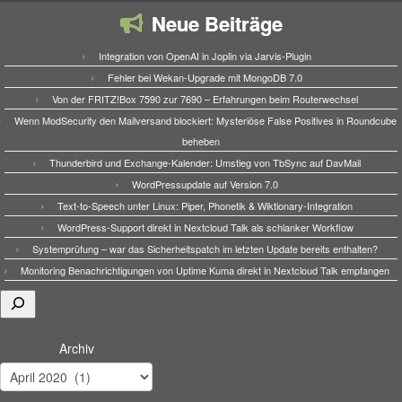
Neue Beiträge
Integration von OpenAI in Joplin via Jarvis-Plugin
Fehler bei Wekan-Upgrade mit MongoDB 7.0
Von der FRITZ!Box 7590 zur 7690 – Erfahrungen beim Routerwechsel
Wenn ModSecurity den Mailversand blockiert: Mysteriöse False Positives in Roundcube
beheben
Thunderbird und Exchange-Kalender: Umstieg von TbSync auf DavMail
WordPressupdate auf Version 7.0
Text-to-Speech unter Linux: Piper, Phonetik & Wiktionary-Integration
WordPress-Support direkt in Nextcloud Talk als schlanker Workflow
Systemprüfung – war das Sicherheitspatch im letzten Update bereits enthalten?
Monitoring Benachrichtigungen von Uptime Kuma direkt in Nextcloud Talk empfangen
Suchen
Archiv