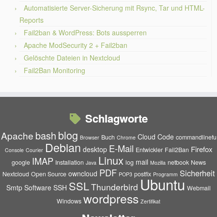
Automatisierte Server-Sicherung mit Rsync, Tar und HTML-
Reports
Fail2ban & WordPress: Bots aussperren
Apache ModSecurity 2 + Fail2ban
Gelöschte Dateien in Nextcloud
Fail2Ban Monitoring
Schlagworte
blog
bash
Apache
Cloud
Code
Buch
commandlinefu
Browser
Chrome
Debian
E-Mail
Firefox
desktop
Entwickler
Fail2Ban
Console
Courier
Linux
IMAP
mail
google
Installation
log
netbook
News
Java
Mozilla
PDF
Sicherheit
owncloud
Nextcloud
Open Source
postfix
POP3
Programm
Ubuntu
SSL
Thunderbird
Smtp
Software
SSH
Webmail
wordpress
Windows
Zertifikat