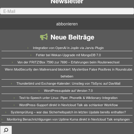
Newsletter
Neue Beiträge
Integration von OpenAI in Joplin via Jarvis-Plugin
Fehler bei Wekan-Upgrade mit MongoDB 7.0
Von der FRITZ!Box 7590 zur 7690 – Erfahrungen beim Routerwechsel
Wenn ModSecurity den Mailversand blockiert: Mysteriöse False Positives in Roundcube
beheben
Thunderbird und Exchange-Kalender: Umstieg von TbSync auf DavMail
WordPressupdate auf Version 7.0
Text-to-Speech unter Linux: Piper, Phonetik & Wiktionary-Integration
WordPress-Support direkt in Nextcloud Talk als schlanker Workflow
Systemprüfung – war das Sicherheitspatch im letzten Update bereits enthalten?
Monitoring Benachrichtigungen von Uptime Kuma direkt in Nextcloud Talk empfangen
Suchen