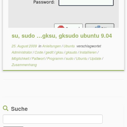
su, sudo …gksu, gksudo ubuntu 9.04
25. August 2009
in
Anleitungen
/
Ubuntu
verschlagwortet
Administrator
/
Code
/
gedit
/
gksu
/
gksudo
/
Installieren
/
Möglichkeit
/
Paßwort
/
Programm
/
sudo
/
Ubuntu
/
Update
/
Zusammenhang
Suche
Suchen
nach: