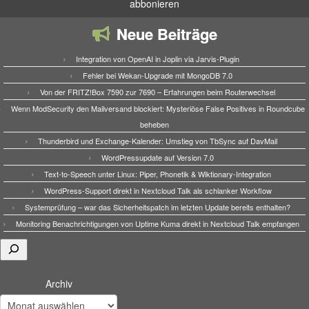
Neue Beiträge
Integration von OpenAI in Joplin via Jarvis-Plugin
Fehler bei Wekan-Upgrade mit MongoDB 7.0
Von der FRITZ!Box 7590 zur 7690 – Erfahrungen beim Routerwechsel
Wenn ModSecurity den Mailversand blockiert: Mysteriöse False Positives in Roundcube
beheben
Thunderbird und Exchange-Kalender: Umstieg von TbSync auf DavMail
WordPressupdate auf Version 7.0
Text-to-Speech unter Linux: Piper, Phonetik & Wiktionary-Integration
WordPress-Support direkt in Nextcloud Talk als schlanker Workflow
Systemprüfung – war das Sicherheitspatch im letzten Update bereits enthalten?
Monitoring Benachrichtigungen von Uptime Kuma direkt in Nextcloud Talk empfangen
Suchen
Archiv