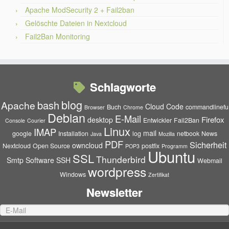
Apache ModSecurity 2 + Fail2ban
Gelöschte Dateien in Nextcloud
Fail2Ban Monitoring
Schlagworte
blog
bash
Apache
Cloud
Code
Buch
commandlinefu
Browser
Chrome
Debian
E-Mail
Firefox
desktop
Entwickler
Fail2Ban
Console
Courier
Linux
IMAP
mail
google
Installation
log
netbook
News
Java
Mozilla
PDF
Sicherheit
owncloud
Nextcloud
Open Source
postfix
POP3
Programm
Ubuntu
SSL
Thunderbird
Smtp
Software
SSH
Webmail
wordpress
Windows
Zertifikat
Newsletter