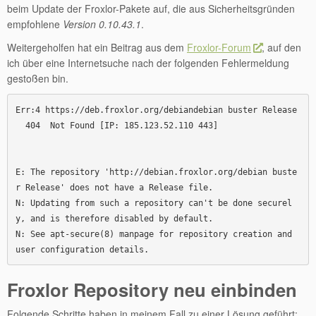
beim Update der Froxlor-Pakete auf, die aus Sicherheitsgründen
empfohlene
Version 0.10.43.1
.
Weitergeholfen hat ein Beitrag aus dem
Froxlor-Forum
, auf den
ich über eine Internetsuche nach der folgenden Fehlermeldung
gestoßen bin.
Err:4 https://deb.froxlor.org/debiandebian buster Release

  404  Not Found [IP: 185.123.52.110 443]

E: The repository 'http://debian.froxlor.org/debian buste
r Release' does not have a Release file.

N: Updating from such a repository can't be done securel
y, and is therefore disabled by default.

N: See apt-secure(8) manpage for repository creation and 
Froxlor Repository neu einbinden
Folgende Schritte haben in meinem Fall zu einer Lösung geführt: