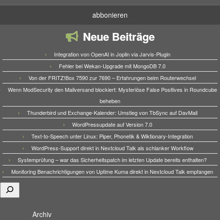
Neue Beiträge
Integration von OpenAI in Joplin via Jarvis-Plugin
Fehler bei Wekan-Upgrade mit MongoDB 7.0
Von der FRITZ!Box 7590 zur 7690 – Erfahrungen beim Routerwechsel
Wenn ModSecurity den Mailversand blockiert: Mysteriöse False Positives in Roundcube
beheben
Thunderbird und Exchange-Kalender: Umstieg von TbSync auf DavMail
WordPressupdate auf Version 7.0
Text-to-Speech unter Linux: Piper, Phonetik & Wiktionary-Integration
WordPress-Support direkt in Nextcloud Talk als schlanker Workflow
Systemprüfung – war das Sicherheitspatch im letzten Update bereits enthalten?
Monitoring Benachrichtigungen von Uptime Kuma direkt in Nextcloud Talk empfangen
Suchen
Archiv