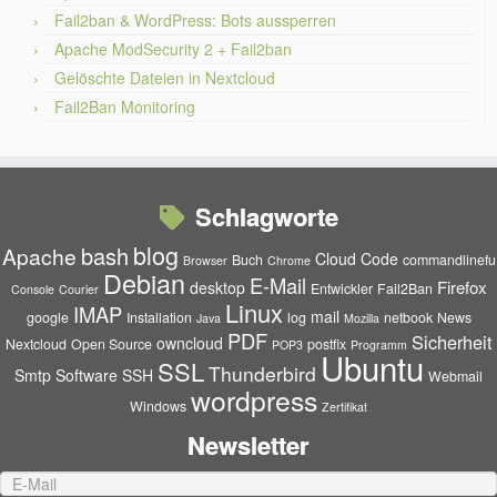
Fail2ban & WordPress: Bots aussperren
Apache ModSecurity 2 + Fail2ban
Gelöschte Dateien in Nextcloud
Fail2Ban Monitoring
Schlagworte
blog
bash
Apache
Cloud
Code
Buch
commandlinefu
Browser
Chrome
Debian
E-Mail
Firefox
desktop
Entwickler
Fail2Ban
Console
Courier
Linux
IMAP
mail
google
Installation
log
netbook
News
Java
Mozilla
PDF
Sicherheit
owncloud
Nextcloud
Open Source
postfix
POP3
Programm
Ubuntu
SSL
Thunderbird
Smtp
Software
SSH
Webmail
wordpress
Windows
Zertifikat
Newsletter