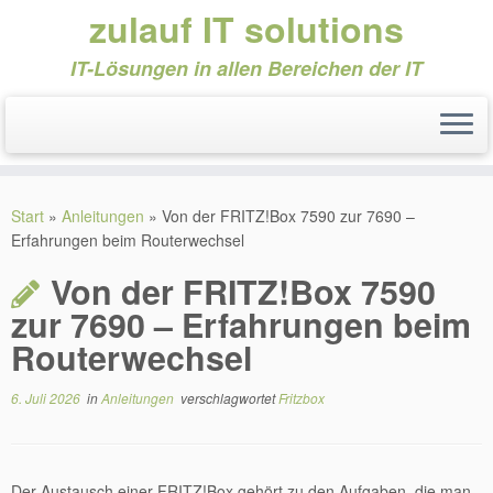
zulauf IT solutions
IT-Lösungen in allen Bereichen der IT
Zum
Inhalt
Start
»
Anleitungen
»
Von der FRITZ!Box 7590 zur 7690 –
springen
Erfahrungen beim Routerwechsel
Von der FRITZ!Box 7590
zur 7690 – Erfahrungen beim
Routerwechsel
6. Juli 2026
in
Anleitungen
verschlagwortet
Fritzbox
Der Austausch einer FRITZ!Box gehört zu den Aufgaben, die man