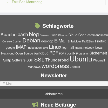
Fail2Ban Monitoring
Schlagworte
blog
bash
Apache
Cloud
Code
Buch
commandlinefu
Browser
Chrome
Debian
E-Mail
Firefox
desktop
Entwickler
Fail2Ban
Console
Courier
Linux
IMAP
mail
google
Installation
log
netbook
News
Java
Mozilla
PDF
Sicherheit
owncloud
Nextcloud
Open Source
postfix
POP3
Programm
Ubuntu
SSL
Thunderbird
Smtp
Software
SSH
Webmail
wordpress
Windows
Zertifikat
Newsletter
Neue Beiträge