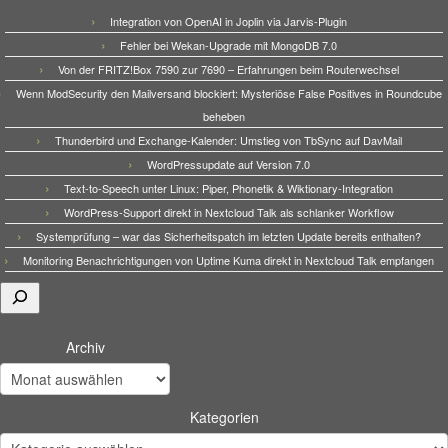
Integration von OpenAI in Joplin via Jarvis-Plugin
Fehler bei Wekan-Upgrade mit MongoDB 7.0
Von der FRITZ!Box 7590 zur 7690 – Erfahrungen beim Routerwechsel
Wenn ModSecurity den Mailversand blockiert: Mysteriöse False Positives in Roundcube
beheben
Thunderbird und Exchange-Kalender: Umstieg von TbSync auf DavMail
WordPressupdate auf Version 7.0
Text-to-Speech unter Linux: Piper, Phonetik & Wiktionary-Integration
WordPress-Support direkt in Nextcloud Talk als schlanker Workflow
Systemprüfung – war das Sicherheitspatch im letzten Update bereits enthalten?
Monitoring Benachrichtigungen von Uptime Kuma direkt in Nextcloud Talk empfangen
Suchen
Archiv
Kategorien