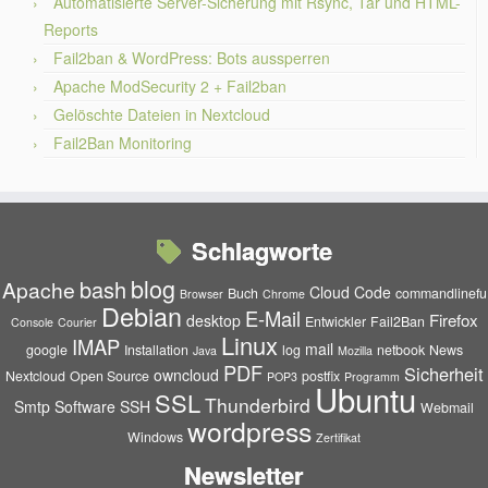
Automatisierte Server-Sicherung mit Rsync, Tar und HTML-
Reports
Fail2ban & WordPress: Bots aussperren
Apache ModSecurity 2 + Fail2ban
Gelöschte Dateien in Nextcloud
Fail2Ban Monitoring
Schlagworte
blog
bash
Apache
Cloud
Code
Buch
commandlinefu
Browser
Chrome
Debian
E-Mail
Firefox
desktop
Entwickler
Fail2Ban
Console
Courier
Linux
IMAP
mail
google
Installation
log
netbook
News
Java
Mozilla
PDF
Sicherheit
owncloud
Nextcloud
Open Source
postfix
POP3
Programm
Ubuntu
SSL
Thunderbird
Smtp
Software
SSH
Webmail
wordpress
Windows
Zertifikat
Newsletter