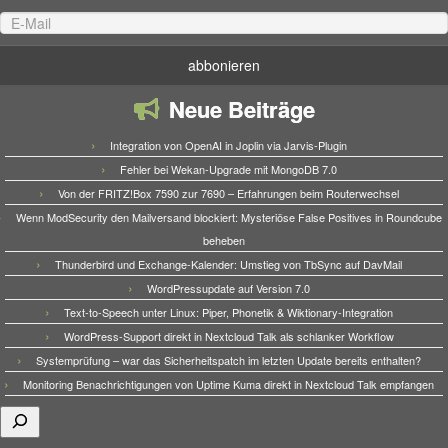
Neue Beiträge
Integration von OpenAI in Joplin via Jarvis-Plugin
Fehler bei Wekan-Upgrade mit MongoDB 7.0
Von der FRITZ!Box 7590 zur 7690 – Erfahrungen beim Routerwechsel
Wenn ModSecurity den Mailversand blockiert: Mysteriöse False Positives in Roundcube
beheben
Thunderbird und Exchange-Kalender: Umstieg von TbSync auf DavMail
WordPressupdate auf Version 7.0
Text-to-Speech unter Linux: Piper, Phonetik & Wiktionary-Integration
WordPress-Support direkt in Nextcloud Talk als schlanker Workflow
Systemprüfung – war das Sicherheitspatch im letzten Update bereits enthalten?
Monitoring Benachrichtigungen von Uptime Kuma direkt in Nextcloud Talk empfangen
Suchen