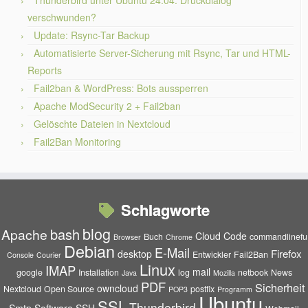
Thunderbird unter Ubuntu 24.04: Druckdialog
verschwunden?
Update: Rsync-Tar Backup
Automatisierte Server-Sicherung mit Rsync, Tar und HTML-
Reports
Fail2ban & WordPress: Bots aussperren
Apache ModSecurity 2 + Fail2ban
Gelöschte Dateien in Nextcloud
Fail2Ban Monitoring
Schlagworte
blog
bash
Apache
Cloud
Code
Buch
commandlinefu
Browser
Chrome
Debian
E-Mail
Firefox
desktop
Entwickler
Fail2Ban
Console
Courier
Linux
IMAP
mail
google
Installation
log
netbook
News
Java
Mozilla
PDF
Sicherheit
owncloud
Nextcloud
Open Source
postfix
POP3
Programm
Ubuntu
SSL
Thunderbird