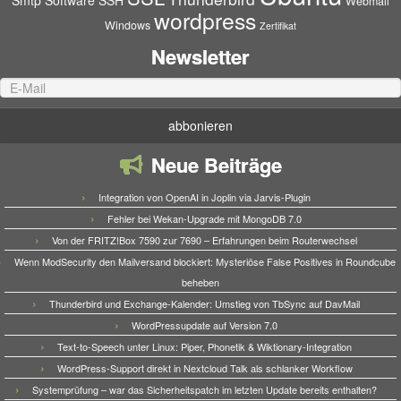
Smtp
Software
SSH
Webmail
wordpress
Windows
Zertifikat
Newsletter
Neue Beiträge
Integration von OpenAI in Joplin via Jarvis-Plugin
Fehler bei Wekan-Upgrade mit MongoDB 7.0
Von der FRITZ!Box 7590 zur 7690 – Erfahrungen beim Routerwechsel
Wenn ModSecurity den Mailversand blockiert: Mysteriöse False Positives in Roundcube
beheben
Thunderbird und Exchange-Kalender: Umstieg von TbSync auf DavMail
WordPressupdate auf Version 7.0
Text-to-Speech unter Linux: Piper, Phonetik & Wiktionary-Integration
WordPress-Support direkt in Nextcloud Talk als schlanker Workflow
Systemprüfung – war das Sicherheitspatch im letzten Update bereits enthalten?