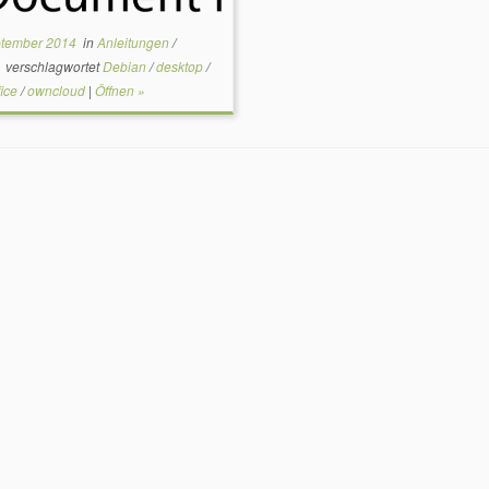
ptember 2014
in
Anleitungen
/
n
verschlagwortet
Debian
/
desktop
/
fice
/
owncloud
|
Öffnen »