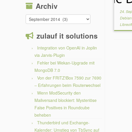
Archiv
24. Se
Archiv
Debia
Libreof
zulauf it solutions
Integration von OpenAI in Joplin
via Jarvis-Plugin
Fehler bei Wekan-Upgrade mit
MongoDB 7.0
Von der FRITZ!Box 7590 zur 7690
– Erfahrungen beim Routerwechsel
Wenn ModSecurity den
Mailversand blockiert: Mysteriöse
False Positives in Roundcube
beheben
Thunderbird und Exchange-
Kalender: Umstieg von TbSync auf