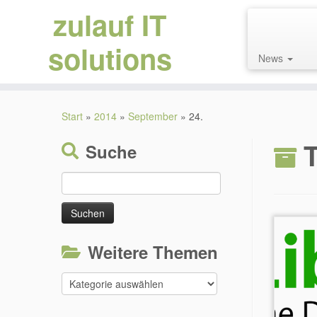
zulauf IT
solutions
News
Zum
Inhalt
Start
»
2014
»
September
»
24.
springen
Suche
Suchen
nach:
Weitere Themen
Weitere
Themen