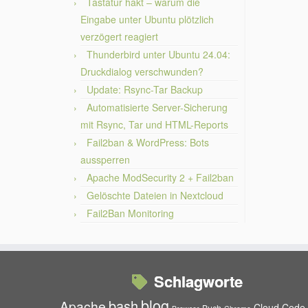
Tastatur hakt – warum die
Eingabe unter Ubuntu plötzlich
verzögert reagiert
Thunderbird unter Ubuntu 24.04:
Druckdialog verschwunden?
Update: Rsync-Tar Backup
Automatisierte Server-Sicherung
mit Rsync, Tar und HTML-Reports
Fail2ban & WordPress: Bots
aussperren
Apache ModSecurity 2 + Fail2ban
Gelöschte Dateien in Nextcloud
Fail2Ban Monitoring
Schlagworte
blog
bash
Apache
Cloud
Code