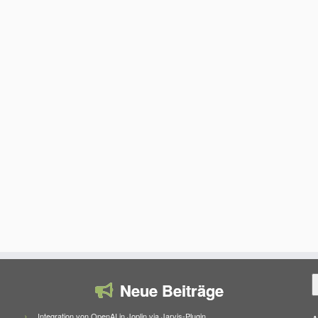
S
Neue Beiträge
Integration von OpenAI in Joplin via Jarvis-Plugin