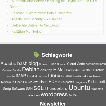
Automatisierte Server-Sicherung mit Rsync, Tar und HTML-
Reports
Fail2ban & WordPress: Bots aussperren
Apache ModSecurity 2 + Fail2ban
Gelöschte Dateien in Nextcloud
Fail2Ban Monitoring
Schlagworte
blog
bash
Apache
Cloud
Code
Buch
commandlinefu
Browser
Chrome
Debian
E-Mail
Firefox
desktop
Entwickler
Fail2Ban
Console
Courier
Linux
IMAP
mail
google
Installation
log
netbook
News
Java
Mozilla
PDF
Sicherheit
owncloud
Nextcloud
Open Source
postfix
POP3
Programm
Ubuntu
SSL
Thunderbird
Smtp
Software
SSH
Webmail
wordpress
Windows
Zertifikat
Newsletter