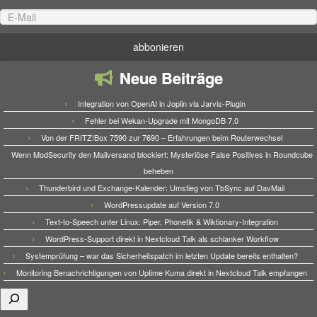
Neue Beiträge
Integration von OpenAI in Joplin via Jarvis-Plugin
Fehler bei Wekan-Upgrade mit MongoDB 7.0
Von der FRITZ!Box 7590 zur 7690 – Erfahrungen beim Routerwechsel
Wenn ModSecurity den Mailversand blockiert: Mysteriöse False Positives in Roundcube
beheben
Thunderbird und Exchange-Kalender: Umstieg von TbSync auf DavMail
WordPressupdate auf Version 7.0
Text-to-Speech unter Linux: Piper, Phonetik & Wiktionary-Integration
WordPress-Support direkt in Nextcloud Talk als schlanker Workflow
Systemprüfung – war das Sicherheitspatch im letzten Update bereits enthalten?
Monitoring Benachrichtigungen von Uptime Kuma direkt in Nextcloud Talk empfangen
Suchen