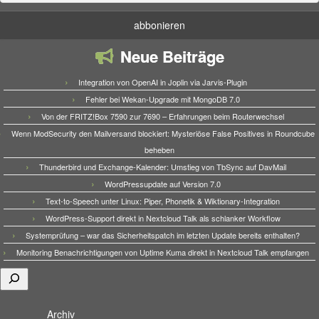
Neue Beiträge
Integration von OpenAI in Joplin via Jarvis-Plugin
Fehler bei Wekan-Upgrade mit MongoDB 7.0
Von der FRITZ!Box 7590 zur 7690 – Erfahrungen beim Routerwechsel
Wenn ModSecurity den Mailversand blockiert: Mysteriöse False Positives in Roundcube
beheben
Thunderbird und Exchange-Kalender: Umstieg von TbSync auf DavMail
WordPressupdate auf Version 7.0
Text-to-Speech unter Linux: Piper, Phonetik & Wiktionary-Integration
WordPress-Support direkt in Nextcloud Talk als schlanker Workflow
Systemprüfung – war das Sicherheitspatch im letzten Update bereits enthalten?
Monitoring Benachrichtigungen von Uptime Kuma direkt in Nextcloud Talk empfangen
Suchen
Archiv