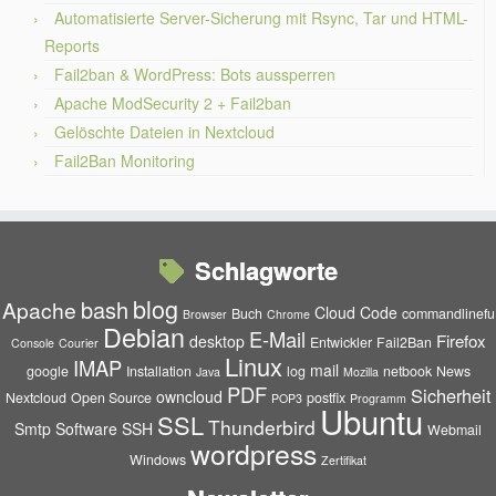
Automatisierte Server-Sicherung mit Rsync, Tar und HTML-
Reports
Fail2ban & WordPress: Bots aussperren
Apache ModSecurity 2 + Fail2ban
Gelöschte Dateien in Nextcloud
Fail2Ban Monitoring
Schlagworte
blog
bash
Apache
Cloud
Code
Buch
commandlinefu
Browser
Chrome
Debian
E-Mail
Firefox
desktop
Entwickler
Fail2Ban
Console
Courier
Linux
IMAP
mail
google
Installation
log
netbook
News
Java
Mozilla
PDF
Sicherheit
owncloud
Nextcloud
Open Source
postfix
POP3
Programm
Ubuntu
SSL
Thunderbird
Smtp
Software
SSH
Webmail
wordpress
Windows
Zertifikat