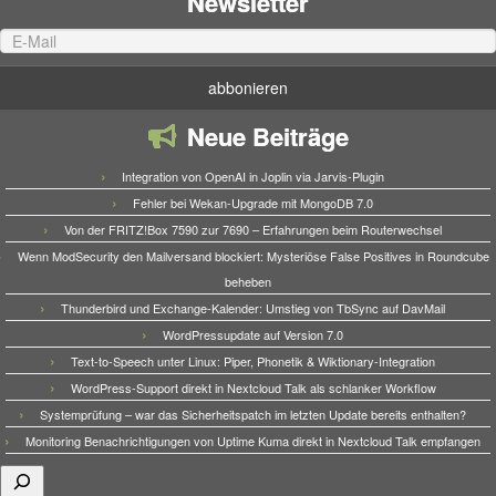
Newsletter
Neue Beiträge
Integration von OpenAI in Joplin via Jarvis-Plugin
Fehler bei Wekan-Upgrade mit MongoDB 7.0
Von der FRITZ!Box 7590 zur 7690 – Erfahrungen beim Routerwechsel
Wenn ModSecurity den Mailversand blockiert: Mysteriöse False Positives in Roundcube
beheben
Thunderbird und Exchange-Kalender: Umstieg von TbSync auf DavMail
WordPressupdate auf Version 7.0
Text-to-Speech unter Linux: Piper, Phonetik & Wiktionary-Integration
WordPress-Support direkt in Nextcloud Talk als schlanker Workflow
Systemprüfung – war das Sicherheitspatch im letzten Update bereits enthalten?
Monitoring Benachrichtigungen von Uptime Kuma direkt in Nextcloud Talk empfangen
Suchen