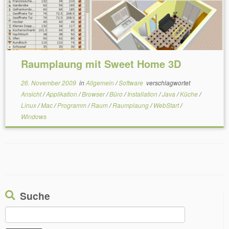
Raumplaung mit Sweet Home 3D
26. November 2009
in
Allgemein
/
Software
verschlagwortet
Ansicht
/
Applikation
/
Browser
/
Büro
/
Installation
/
Java
/
Küche
/
Linux
/
Mac
/
Programm
/
Raum
/
Raumplaung
/
WebStart
/
Windows
Suche
Suchen
nach: