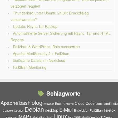
verzögert reagiert
Thunderbird unter Ubuntu 24.04: Druckdialog
verschwunden?
Update: Rsync-Tar Backup
Automatisierte Server-Sicherung mit Rsync, Tar und HTML-
Reports
Fail2ban & WordPress: Bots aussperren
Apache ModSecurity 2 + Fail2ban
Gelöschte Dateien in Nextcloud
Fail2Ban Monitoring
Schlagworte
blog
bash
Apache
Cloud
Code
Buch
commandlinefu
Browser
Chrome
Debian
E-Mail
Firefox
desktop
Entwickler
Fail2Ban
Console
Courier
Linux
IMAP
mail
google
Installation
log
netbook
News
Java
Mozilla