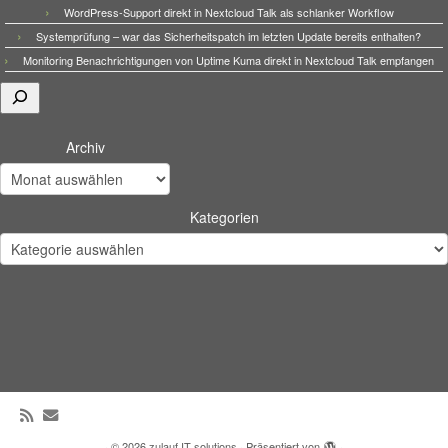
WordPress-Support direkt in Nextcloud Talk als schlanker Workflow
Systemprüfung – war das Sicherheitspatch im letzten Update bereits enthalten?
Monitoring Benachrichtigungen von Uptime Kuma direkt in Nextcloud Talk empfangen
Suchen
Archiv
Kategorien
·
© 2026
zulauf IT solutions
·
Präsentiert von
·