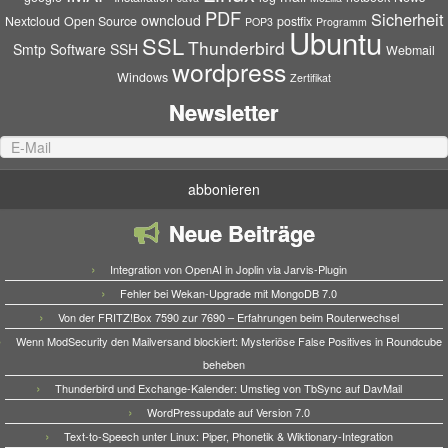
PDF
Sicherheit
owncloud
Nextcloud
Open Source
postfix
POP3
Programm
Ubuntu
SSL
Thunderbird
Smtp
Software
SSH
Webmail
wordpress
Windows
Zertifikat
Newsletter
Neue Beiträge
Integration von OpenAI in Joplin via Jarvis-Plugin
Fehler bei Wekan-Upgrade mit MongoDB 7.0
Von der FRITZ!Box 7590 zur 7690 – Erfahrungen beim Routerwechsel
Wenn ModSecurity den Mailversand blockiert: Mysteriöse False Positives in Roundcube
beheben
Thunderbird und Exchange-Kalender: Umstieg von TbSync auf DavMail
WordPressupdate auf Version 7.0
Text-to-Speech unter Linux: Piper, Phonetik & Wiktionary-Integration