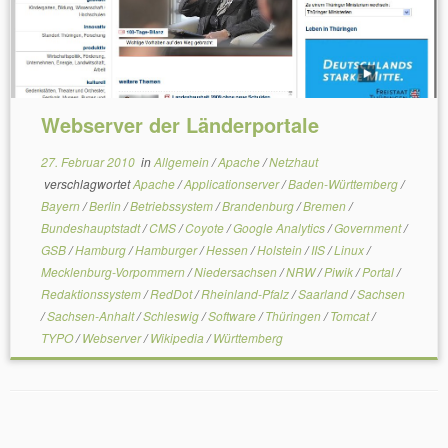
Webserver der Länderportale
27. Februar 2010
in
Allgemein
/
Apache
/
Netzhaut
verschlagwortet
Apache
/
Applicationserver
/
Baden-Württemberg
/
Bayern
/
Berlin
/
Betriebssystem
/
Brandenburg
/
Bremen
/
Bundeshauptstadt
/
CMS
/
Coyote
/
Google Analytics
/
Government
/
GSB
/
Hamburg
/
Hamburger
/
Hessen
/
Holstein
/
IIS
/
Linux
/
Mecklenburg-Vorpommern
/
Niedersachsen
/
NRW
/
Piwik
/
Portal
/
Redaktionssystem
/
RedDot
/
Rheinland-Pfalz
/
Saarland
/
Sachsen
/
Sachsen-Anhalt
/
Schleswig
/
Software
/
Thüringen
/
Tomcat
/
TYPO
/
Webserver
/
Wikipedia
/
Württemberg