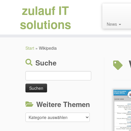
zulauf IT
solutions
News
Zum
Inhalt
Start
»
Wikipedia
springen
Suche
Suchen
nach:
Weitere Themen
Weitere
Themen