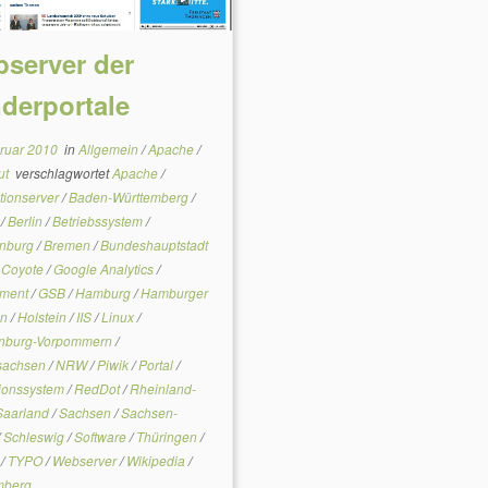
server der
derportale
bruar 2010
in
Allgemein
/
Apache
/
ut
verschlagwortet
Apache
/
tionserver
/
Baden-Württemberg
/
n
/
Berlin
/
Betriebssystem
/
enburg
/
Bremen
/
Bundeshauptstadt
/
Coyote
/
Google Analytics
/
nment
/
GSB
/
Hamburg
/
Hamburger
en
/
Holstein
/
IIS
/
Linux
/
nburg-Vorpommern
/
sachsen
/
NRW
/
Piwik
/
Portal
/
ionssystem
/
RedDot
/
Rheinland-
Saarland
/
Sachsen
/
Sachsen-
/
Schleswig
/
Software
/
Thüringen
/
t
/
TYPO
/
Webserver
/
Wikipedia
/
mberg