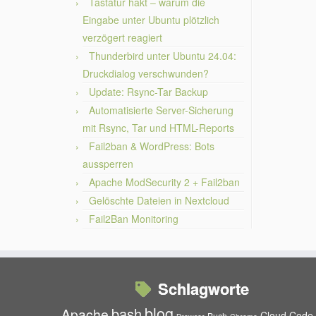
Tastatur hakt – warum die
Eingabe unter Ubuntu plötzlich
verzögert reagiert
Thunderbird unter Ubuntu 24.04:
Druckdialog verschwunden?
Update: Rsync-Tar Backup
Automatisierte Server-Sicherung
mit Rsync, Tar und HTML-Reports
Fail2ban & WordPress: Bots
aussperren
Apache ModSecurity 2 + Fail2ban
Gelöschte Dateien in Nextcloud
Fail2Ban Monitoring
Schlagworte
blog
bash
Apache
Cloud
Code