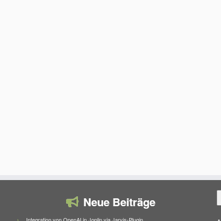
S
Neue Beiträge
Integration von OpenAI in Joplin via Jarvis-Plugin