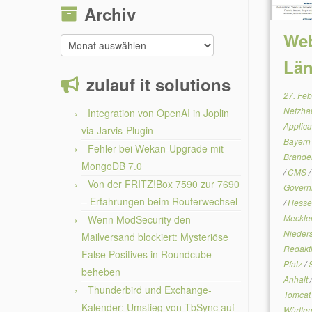
Archiv
Web
Archiv
Län
zulauf it solutions
27. Fe
Netzha
Integration von OpenAI in Joplin
Applica
via Jarvis-Plugin
Bayer
Fehler bei Wekan-Upgrade mit
Brand
MongoDB 7.0
/
CMS
Von der FRITZ!Box 7590 zur 7690
Gover
– Erfahrungen beim Routerwechsel
/
Hess
Meckle
Wenn ModSecurity den
Nieder
Mailversand blockiert: Mysteriöse
Redakt
False Positives in Roundcube
Pfalz
/
beheben
Anhalt
Thunderbird und Exchange-
Tomca
Kalender: Umstieg von TbSync auf
Württe