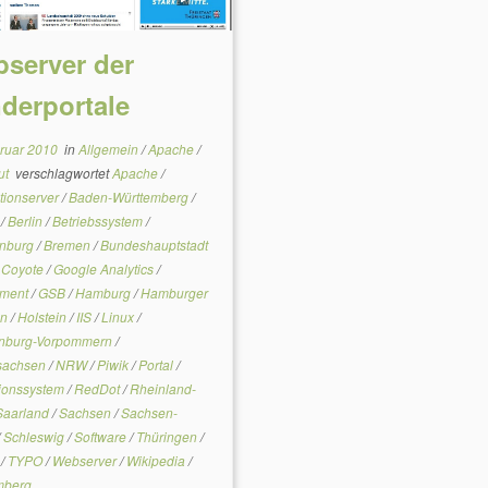
server der
derportale
bruar 2010
in
Allgemein
/
Apache
/
ut
verschlagwortet
Apache
/
tionserver
/
Baden-Württemberg
/
n
/
Berlin
/
Betriebssystem
/
enburg
/
Bremen
/
Bundeshauptstadt
/
Coyote
/
Google Analytics
/
nment
/
GSB
/
Hamburg
/
Hamburger
en
/
Holstein
/
IIS
/
Linux
/
nburg-Vorpommern
/
sachsen
/
NRW
/
Piwik
/
Portal
/
ionssystem
/
RedDot
/
Rheinland-
Saarland
/
Sachsen
/
Sachsen-
/
Schleswig
/
Software
/
Thüringen
/
t
/
TYPO
/
Webserver
/
Wikipedia
/
mberg