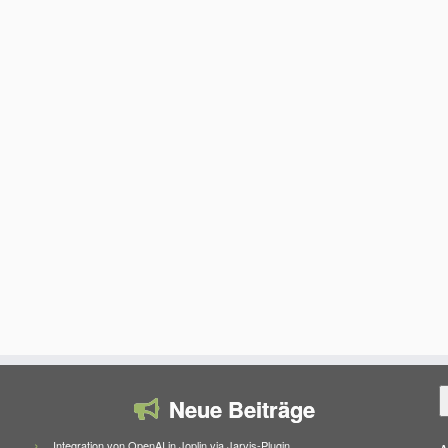
S
Neue Beiträge
Integration von OpenAI in Joplin via Jarvis-Plugin