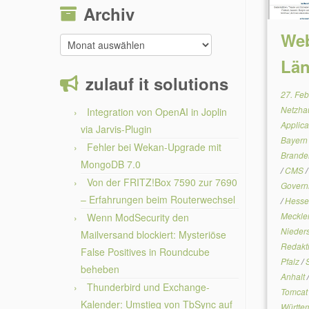
Archiv
Web
Archiv
Län
zulauf it solutions
27. Fe
Netzha
Integration von OpenAI in Joplin
Applica
via Jarvis-Plugin
Bayer
Fehler bei Wekan-Upgrade mit
Brand
MongoDB 7.0
/
CMS
Von der FRITZ!Box 7590 zur 7690
Gover
– Erfahrungen beim Routerwechsel
/
Hess
Meckle
Wenn ModSecurity den
Nieder
Mailversand blockiert: Mysteriöse
Redakt
False Positives in Roundcube
Pfalz
/
beheben
Anhalt
Thunderbird und Exchange-
Tomca
Kalender: Umstieg von TbSync auf
Württe