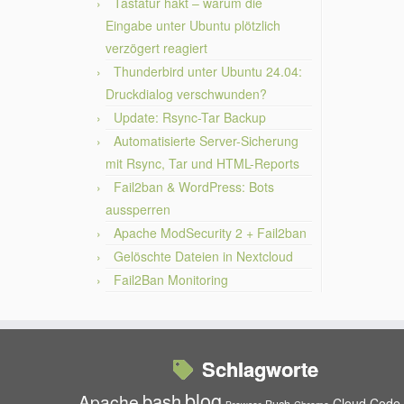
Tastatur hakt – warum die
Eingabe unter Ubuntu plötzlich
verzögert reagiert
Thunderbird unter Ubuntu 24.04:
Druckdialog verschwunden?
Update: Rsync-Tar Backup
Automatisierte Server-Sicherung
mit Rsync, Tar und HTML-Reports
Fail2ban & WordPress: Bots
aussperren
Apache ModSecurity 2 + Fail2ban
Gelöschte Dateien in Nextcloud
Fail2Ban Monitoring
Schlagworte
blog
bash
Apache
Cloud
Code