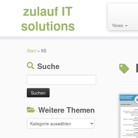
zulauf IT
solutions
News
Zum
Inhalt
Start
»
IIS
springen
Suche
Suchen
nach:
Weitere Themen
Weitere
Themen