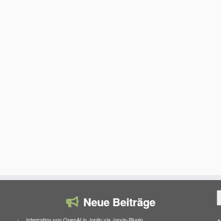
S
Neue Beiträge
Integration von OpenAI in Joplin via Jarvis-Plugin