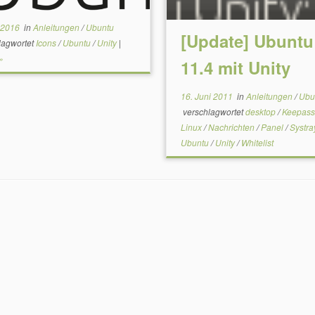
l 2016
in
Anleitungen
/
Ubuntu
[Update] Ubuntu
lagwortet
Icons
/
Ubuntu
/
Unity
|
»
11.4 mit Unity
16. Juni 2011
in
Anleitungen
/
Ubu
verschlagwortet
desktop
/
Keepas
Linux
/
Nachrichten
/
Panel
/
Systr
Ubuntu
/
Unity
/
Whitelist