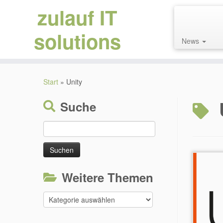
zulauf IT
solutions
News
Zum
Inhalt
Start
»
Unity
springen
Suche
Suchen
nach:
Weitere Themen
Weitere
Themen