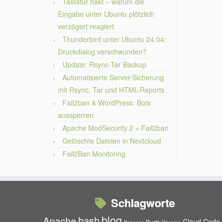
Tastatur hakt – warum die
Eingabe unter Ubuntu plötzlich
verzögert reagiert
Thunderbird unter Ubuntu 24.04:
Druckdialog verschwunden?
Update: Rsync-Tar Backup
Automatisierte Server-Sicherung
mit Rsync, Tar und HTML-Reports
Fail2ban & WordPress: Bots
aussperren
Apache ModSecurity 2 + Fail2ban
Gelöschte Dateien in Nextcloud
Fail2Ban Monitoring
Schlagworte
blog
bash
Apache
Cloud
Code