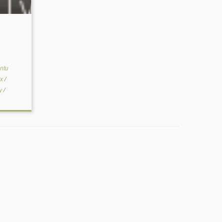
ntu
sx
/
ay
/