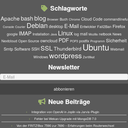
Schlagworte
blog
bash
Apache
Cloud
Code
Buch
commandlinefu
Browser
Chrome
Debian
E-Mail
Firefox
desktop
Entwickler
Fail2Ban
Console
Courier
Linux
IMAP
mail
google
Installation
log
netbook
News
Java
Mozilla
PDF
Sicherheit
owncloud
Nextcloud
Open Source
postfix
POP3
Programm
Ubuntu
SSL
Thunderbird
Smtp
Software
SSH
Webmail
wordpress
Windows
Zertifikat
Newsletter
Neue Beiträge
Integration von OpenAI in Joplin via Jarvis-Plugin
Fehler bei Wekan-Upgrade mit MongoDB 7.0
Von der FRITZ!Box 7590 zur 7690 – Erfahrungen beim Routerwechsel