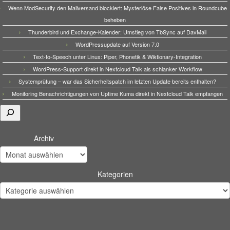
Wenn ModSecurity den Mailversand blockiert: Mysteriöse False Positives in Roundcube
beheben
Thunderbird und Exchange-Kalender: Umstieg von TbSync auf DavMail
WordPressupdate auf Version 7.0
Text-to-Speech unter Linux: Piper, Phonetik & Wiktionary-Integration
WordPress-Support direkt in Nextcloud Talk als schlanker Workflow
Systemprüfung – war das Sicherheitspatch im letzten Update bereits enthalten?
Monitoring Benachrichtigungen von Uptime Kuma direkt in Nextcloud Talk empfangen
Suchen
Archiv
Kategorien