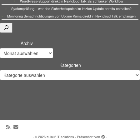
WordPress-Support direkt in Nextcloud Talk als schlanker Workflow
Systemprüfung – war das Sicherheitspatch im letzten Update bereits enthalten?
Monitoring Benachrichtigungen von Uptime Kuma direkt in Nextcloud Talk empfangen
Suchen
Archiv
Kategorien
·
© 2026
zulauf IT solutions
·
Präsentiert von
·