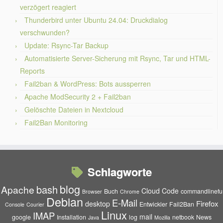
verzögert reagiert
Thunderbird unter Ubuntu 24.04: Druckdialog
verschwunden?
Update: Rsync-Tar Backup
Automatisierte Server-Sicherung mit Rsync, Tar und HTML-
Reports
Fail2ban & WordPress: Bots aussperren
Apache ModSecurity 2 + Fail2ban
Gelöschte Dateien in Nextcloud
Fail2Ban Monitoring
Schlagworte
blog
bash
Apache
Cloud
Code
Buch
commandlinefu
Browser
Chrome
Debian
E-Mail
Firefox
desktop
Entwickler
Fail2Ban
Console
Courier
Linux
IMAP
mail
google
Installation
log
netbook
News
Java
Mozilla