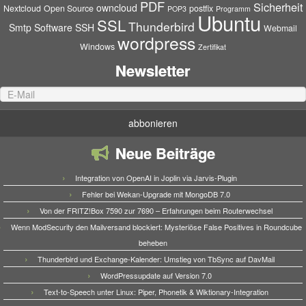
PDF
Sicherheit
owncloud
Nextcloud
Open Source
postfix
POP3
Programm
Ubuntu
SSL
Thunderbird
Smtp
Software
SSH
Webmail
wordpress
Windows
Zertifikat
Newsletter
Neue Beiträge
Integration von OpenAI in Joplin via Jarvis-Plugin
Fehler bei Wekan-Upgrade mit MongoDB 7.0
Von der FRITZ!Box 7590 zur 7690 – Erfahrungen beim Routerwechsel
Wenn ModSecurity den Mailversand blockiert: Mysteriöse False Positives in Roundcube
beheben
Thunderbird und Exchange-Kalender: Umstieg von TbSync auf DavMail
WordPressupdate auf Version 7.0
Text-to-Speech unter Linux: Piper, Phonetik & Wiktionary-Integration